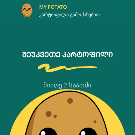
S
MY POTATO
K
კარტოფილი გამოძახებით
I
P
T
O
C
O
ᲨᲔᲣᲙᲕᲔᲗᲔ ᲙᲐᲠᲢᲝᲤᲘᲚᲘ
N
T
E
N
ᲛᲘᲘᲦᲔ 2 ᲡᲐᲐᲗᲨᲘ
T